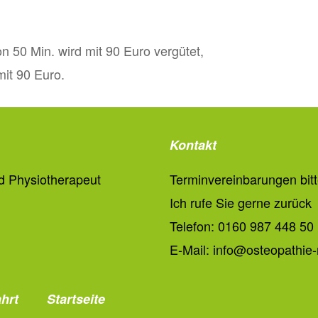
n 50 Min. wird mit 90 Euro vergütet,
it 90 Euro.
Kontakt
nd Physiotherapeut
Terminvereinbarungen bitt
Ich rufe Sie gerne zurück
Telefon: 0160 987 448 50
E-Mail: info@osteopathie-
hrt
Startseite