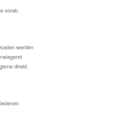
ie vorab
skosten werden
berwiegend
gerne direkt
hiedenen